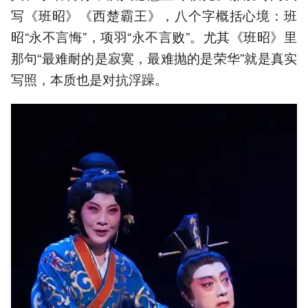
写《班昭》《西楚霸王》，八个字概括心境：班
昭“永不言悔”，项羽“永不言败”。尤其《班昭》里
那句“最难耐的是寂寞，最难抛的是荣华”就是真实
写照，本质也是对抗浮躁。