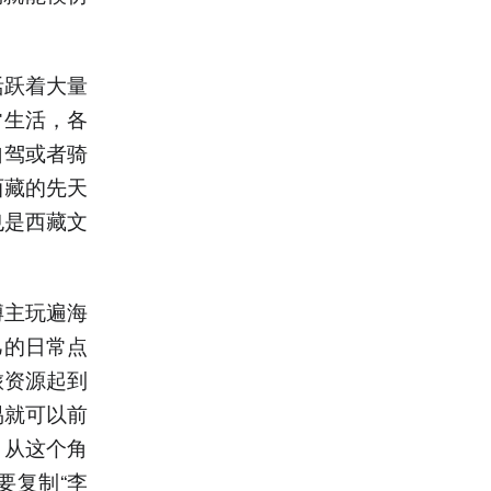
活跃着大量
常生活，各
自驾或者骑
西藏的先天
也是西藏文
博主玩遍海
己的日常点
旅资源起到
易就可以前
。从这个角
要复制“李