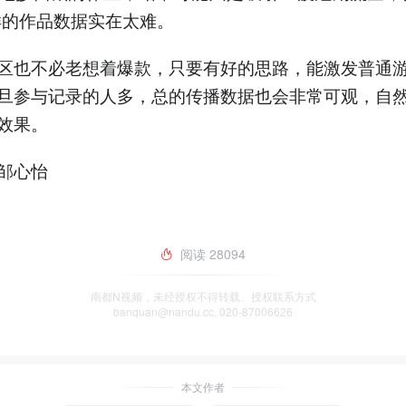
样的作品数据实在太难。
区也不必老想着爆款，只要有好的思路，能激发普通
旦参与记录的人多，总的传播数据也会非常可观，自
效果。
邹心怡
阅读
28094
南都N视频，未经授权不得转载、授权联系方式
banquan@nandu.cc. 020-87006626
本文作者