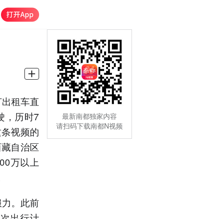
打出租车直
驶，历时7
最新南都独家内容
请扫码下载南都N视频
这条视频的
西藏自治区
00万以上
。
服力。此前
此次出行计