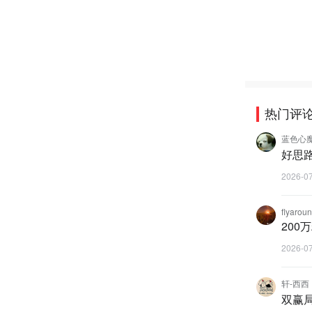
热门评
蓝色心
好思
2026-0
flyarou
20
2026-0
轩-西西
双赢