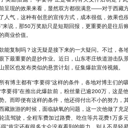
前呈现的效果来看，显然双方都很满意——对于西藏
了人气，这种有创意的宣传方式，成本很低，效果也
得”来说，那50万奖励只是短期回报，更重要的是往后
的商业价值。
款能复制吗？这无疑是接下来的一大疑问。不过，各
眼下最重要的是抄作业。近日，山东枣庄铁道游击队
山景区也发布类似的悬赏计划，征集爆款宣传视频。
所有博主都有“李要得”这样的条件，各地对博主们的
“李要得”在推出此爆款前，粉丝量已逾200万，这是
势。而即便有这样的条件，他还得付出不小的努力，
西藏旅游的时候，面临缺氧的问题，这一次他做了充
轮流驾驶，全程车费加过路费、吃住等共花费1万多
要得”肯定还有很多大众没有看到的能力，别人不是轻