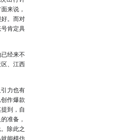
方面来说，
很好。而对
账号肯定具
地已经来不
景区、江西
吸引力也有
他创作爆款
其提到，自
足的准备，
元。除此之
易就能模仿