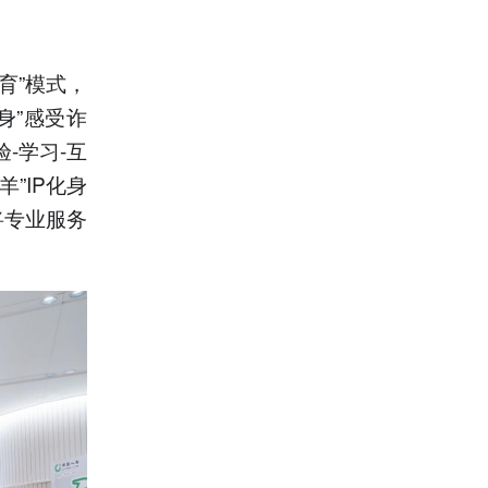
育”模式，
身”感受诈
-学习-互
”IP化身
将专业服务