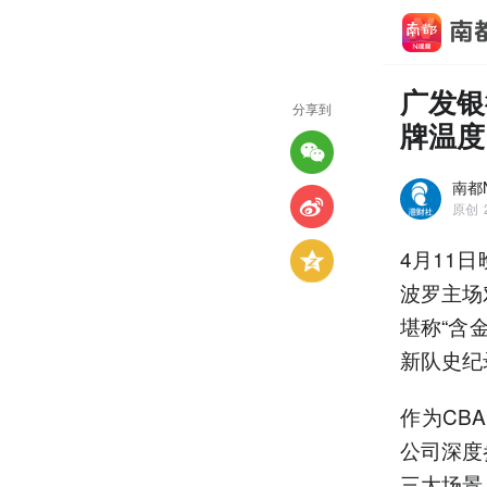
广发银
分享到
牌温度
南都N
原创
4月11日
波罗主场
堪称“含
新队史纪
作为CB
公司深度
三大场景