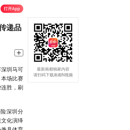
传递品
赛深圳马可
最新南都独家内容
请扫码下载南都N视频
。本场比赛
2连胜，刷
寿险深圳分
遗文化演绎
场兼具体育