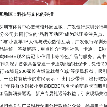
互动区：科技与文化的碰撞
深圳市体育中心篮球馆环廊区域，广发银行深圳分行
分公司共同打造的“品牌互动区”成为球迷关注焦点
牛”与“小发羊”IP人偶与观众热情互动，广发银行深圳
品讲解、答疑解惑，重点推介“湾区社保一卡通”、E秒贷
鹉BEBE联名借记卡/信用卡等特色产品与服务。其中
”作为深圳首张具备交通一卡通功能的社保卡，凭借“33
行+9城超200家长者饭堂就餐立减”等便民权益，吸
。一位持有该卡的市民表示：“出门少带卡，出行吃
！”年轻群体则被小鹦鹉BEBE联名卡的萌趣卡面吸
咖品牌消费返现、新户专属礼遇等权益，引发现场关
场扫码关注广发银行深圳分行微信公众号、参与电子