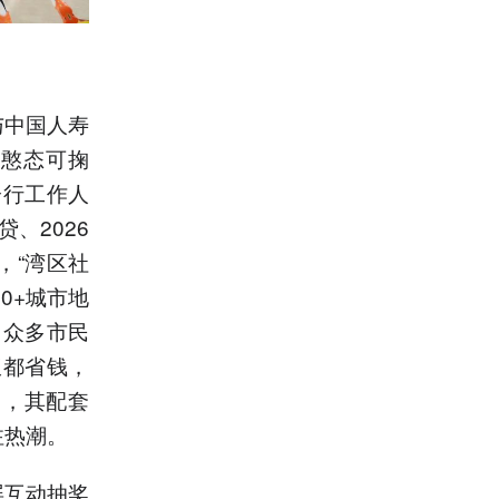
与中国人寿
。憨态可掬
分行工作人
、2026
，“湾区社
0+城市地
引众多市民
饭都省钱，
引，其配套
注热潮。
屏互动抽奖