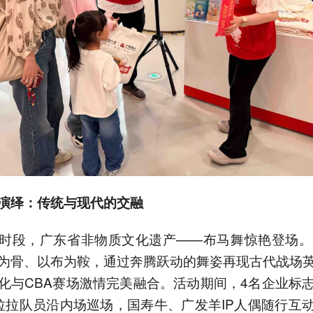
演绎：传统与现代的交融
时段，广东省非物质文化遗产——布马舞惊艳登场。
为骨、以布为鞍，通过奔腾跃动的舞姿再现古代战场
化与CBA赛场激情完美融合。活动期间，4名企业标
拉拉队员沿内场巡场，国寿牛、广发羊IP人偶随行互