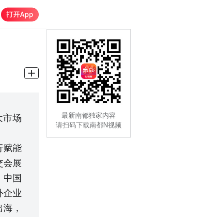
最新南都独家内容
大市场
请扫码下载南都N视频
行赋能
交会展
、中国
外企业
出海，