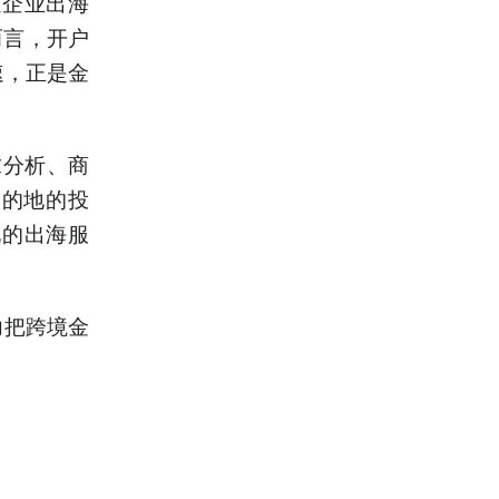
通企业出海
而言，开户
速，正是金
求分析、商
目的地的投
化的出海服
力把跨境金