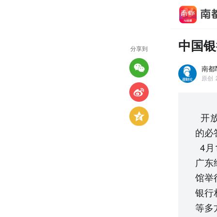
中国银
分享到
南都N
原创
开放
的必
4月
广东
馆举
银行
等多