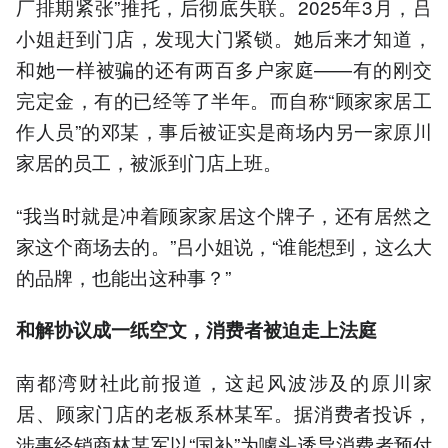
厂排期紧张”推托，后彻底失联。2025年3月，吕
小姐赶到门店，发现大门紧锁。她后来才知道，
和她一样被骗的还有两百多户家庭——有的刚交
完定金，有的已经等了半年。而自称“顾家家居工
作人员”的邓某，事后被证实是商场内另一家原川
家居的员工，被派到门店上班。
“我当时就是冲着顾家家居这个牌子，还有居然之
家这个商场去的。”吕小姐说，“谁能想到，这么大
的品牌，也能出这种事？”
和解协议成一纸空文，消费者被迫走上法庭
南都湾财社此前报道，这起风波涉及的原川家
居、顾家门店的老板系林某军。据消费者投诉，
涉事经销商林某军以“国补”为噱头诱导消费者预付