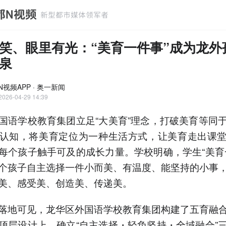
笑、眼里有光：“美育一件事”成为龙外
泉
N视频APP · 奥一新闻
2026-04-29 14:39
国语学校教育集团立足“大美育”理念，打破美育等同
认知，将美育定位为一种生活方式，让美育走出课
每个孩子触手可及的成长力量。学校明确，学生“美育
个孩子自主选择一件小而美、有温度、能坚持的小事
美、感受美、创造美、传递美。
落地可见，龙华区外国语学校教育集团构建了五育融
顶层设计上，确立“自主选择・轻负坚持・全域融合”