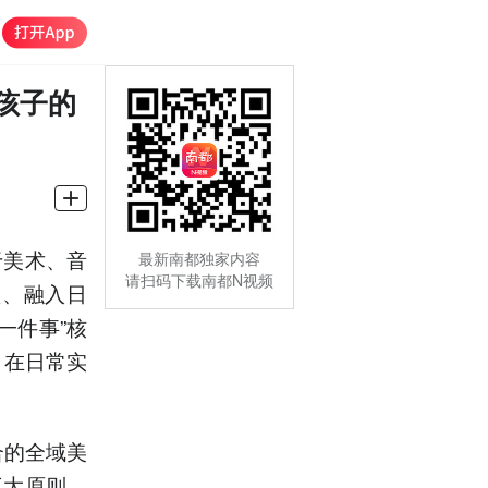
孩子的
于美术、音
最新南都独家内容
请扫码下载南都N视频
堂、融入日
一件事”核
，在日常实
合的全域美
三大原则，