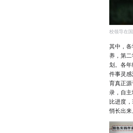
校领导在国
其中，各
养，第二
划。各年
件事灵感
育真正源
录，自主
比进度，
悄长出来