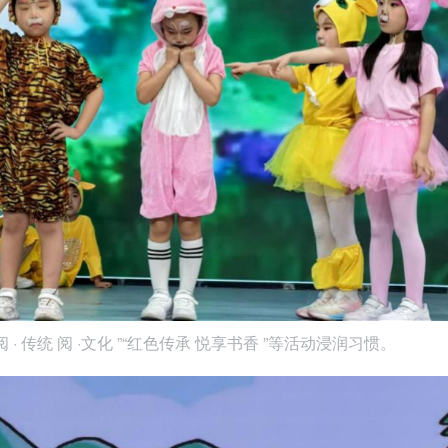
阅 · 传统 阅 ·文化 ”“红色传承 悦享书香 ”等活动浸润习惯。