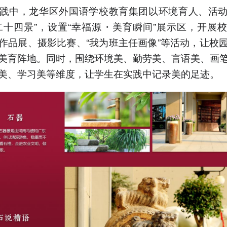
践中，龙华区外国语学校教育集团以环境育人、活
二十四景”，设置“幸福源・美育瞬间”展示区，开展
作品展、摄影比赛、“我为班主任画像”等活动，让校
美育阵地。同时，围绕环境美、勤劳美、言语美、画
美、学习美等维度，让学生在实践中记录美的足迹。