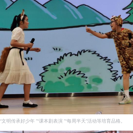
“文明传承好少年 ”“课本剧表演 ”“每周半天”活动等培育品格。