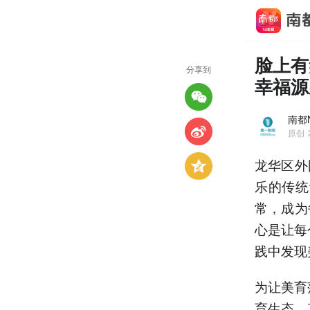
脸上有
分享到
幸福源
南都
原创
龙华区外
乐的传统
常，成为
心是让每
践中发现
为让美育
育生态。