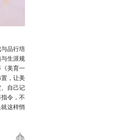
成与品行培
植与生涯规
等《美育一
布置，让美
定、自己记
等指令，不
美就这样悄