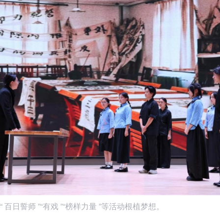
 百日誓师 ”“有戏 ”“榜样力量 ”等活动根植梦想。