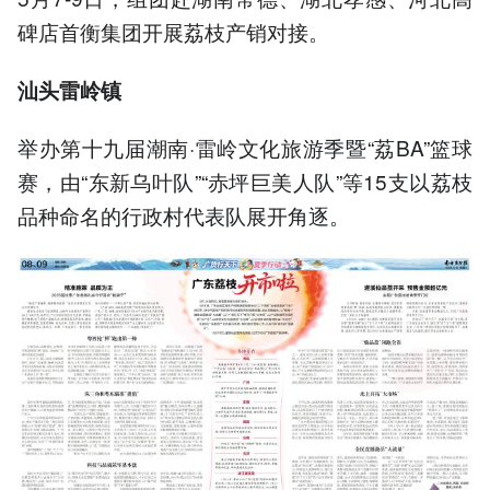
碑店首衡集团开展荔枝产销对接。
汕头雷岭镇
举办第十九届潮南·雷岭文化旅游季暨“荔BA”篮球
赛，由“东新乌叶队”“赤坪巨美人队”等15支以荔枝
品种命名的行政村代表队展开角逐。