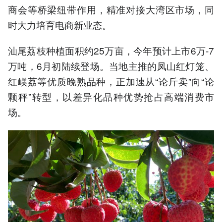
商会等桥梁纽带作用，精准对接大湾区市场，同
时大力培育电商新业态。
汕尾荔枝种植面积约25万亩，今年预计上市6万-7
万吨，6月初陆续登场。当地主推的凤山红灯笼、
红嵄荔等优质晚熟品种，正加速从“论斤卖”向“论
颗秤”转型，以差异化品种优势抢占高端消费市
场。