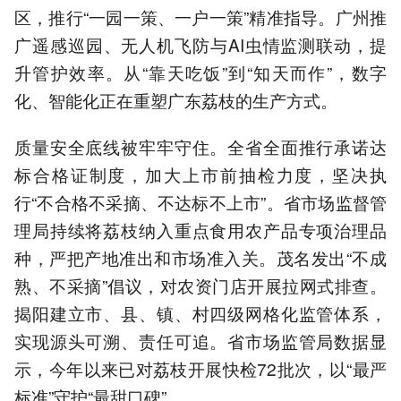
区，推行“一园一策、一户一策”精准指导。广州推
广遥感巡园、无人机飞防与AI虫情监测联动，提
升管护效率。从“靠天吃饭”到“知天而作”，数字
化、智能化正在重塑广东荔枝的生产方式。
质量安全底线被牢牢守住。全省全面推行承诺达
标合格证制度，加大上市前抽检力度，坚决执
行“不合格不采摘、不达标不上市”。省市场监督管
理局持续将荔枝纳入重点食用农产品专项治理品
种，严把产地准出和市场准入关。茂名发出“不成
熟、不采摘”倡议，对农资门店开展拉网式排查。
揭阳建立市、县、镇、村四级网格化监管体系，
实现源头可溯、责任可追。省市场监管局数据显
示，今年以来已对荔枝开展快检72批次，以“最严
标准”守护“最甜口碑”。