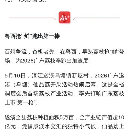
粤西抢“鲜”跑出第一棒
百舸争流，奋楫者先。在粤西，早熟荔枝抢“鲜”登
场，为2026广东荔枝季跑出加速度。
5月10日，湛江遂溪乌塘镇新屋村，2026广东遂
溪（乌塘）仙品荔开采活动热闹启幕。这是全省
调度会后首场荔枝产业活动，率先打响广东荔枝
上市“第一枪”。
遂溪全县荔枝种植面积5万亩，全产业链产值超10
亿元，凭借咸淡水交汇的独特小气候，仙品荔上