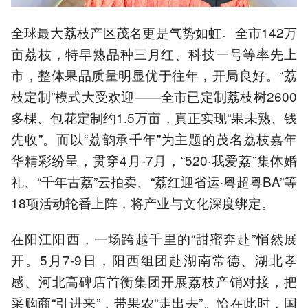
全球最大荔枝产区茂名更是气势如虹。全市142万
亩荔枝，特早熟品种三月红、科技一号等率先上
市，整体果品质量明显优于往年，开局良好。“荔
枝定制”模式大受欢迎——全市已定制荔枝树2600
多棵、包花定制约1.5万亩，真正实现“果未熟、钱
先收”。而以“荔韵承千年”为主题的茂名荔枝嘉年
华精彩纷呈，贯穿4月-7月，“520·我爱荔”集体婚
礼、“千年古荔”云拍卖、“荔红迎省运·粤超粤BA”等
18项活动轮番上阵，将产业与文化深度绑定。
在阳江阳西，一场跨越千里的“甜蜜奔赴”悄然展
开。5月7-9日，阳西组团赴湖南常德、湖北孝
感、河北高碑店首衡集团开展荔枝产销对接，把
采购商“引进来”，带果农“走出去”。恰在此时，国