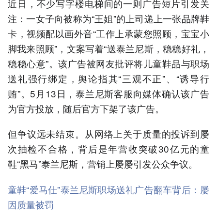
近日，不少写字楼电梯间的一则广告短片引发关
注：一女子向被称为“王姐”的上司递上一张品牌鞋
卡，视频配以画外音“工作上承蒙您照顾，宝宝小
脚我来照顾”，文案写着“送泰兰尼斯，稳稳好礼，
稳稳心意”。该广告被网友批评将儿童鞋品与职场
送礼强行绑定，舆论指其“三观不正”、“诱导行
贿”。5月13日，泰兰尼斯客服向媒体确认该广告
为官方投放，随后官方下架了该广告。
但争议远未结束。从网络上关于质量的投诉到屡
次抽检不合格，背后是年营收突破30亿元的童
鞋“黑马”泰兰尼斯，营销上屡屡引发公众争议。
童鞋“爱马仕”泰兰尼斯职场送礼广告翻车背后：屡
因质量被罚