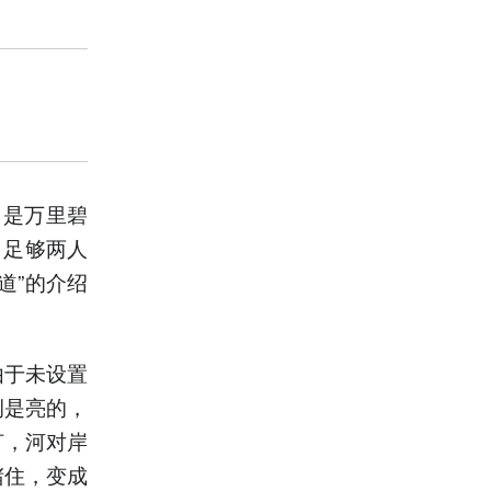
，是万里碧
，足够两人
道”的介绍
由于未设置
侧是亮的，
灯，河对岸
堵住，变成