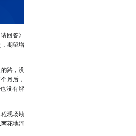
门请回答》
失，期望增
里的路，没
两个月后，
”也没有解
工程现场勘
以南花地河