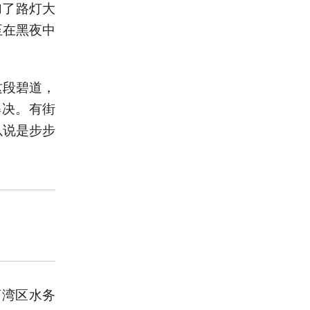
加了路灯大
至在黑夜中
这段碧道，
解决。有街
以说是步步
荔湾区水务