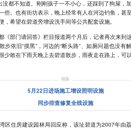
”出没都不知道。刚刚孩子一不小心，还踩到了狗屎，
一些。也有街坊表示，晚上经常有人在河边钓鱼，甚
便，希望在碧道旁增设洗手间等公共配套设施。
都《部门请回答》栏目报道两个月后，记者再次来到
散步依旧“摸黑”，河边的“断头路”、如厕问题也没有
很少敢在下雨天晚上去碧道散步，雨夜走在路上，可
回应
5月22日进场施工增设照明设施
同步排查修复全线设施
湾区住房建设园林局回应称，该址碧道为2007年由