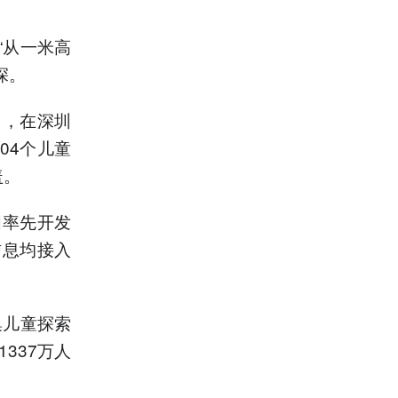
“从一米高
深。
中，在深圳
04个儿童
盖。
国率先开发
信息均接入
集儿童探索
337万人