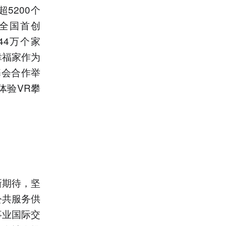
5200个
全国首创
44万个家
幸福家作为
基会合作举
体验VR攀
新期待，坚
公共服务供
事业国际交