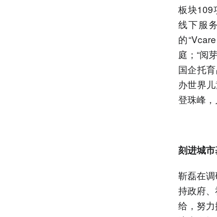
板块10
线下服
的“Vc
庭；“阅
国企托育
办世界儿
登珠峰，
刻进城市
靳磊在调
持政府、
给，努力