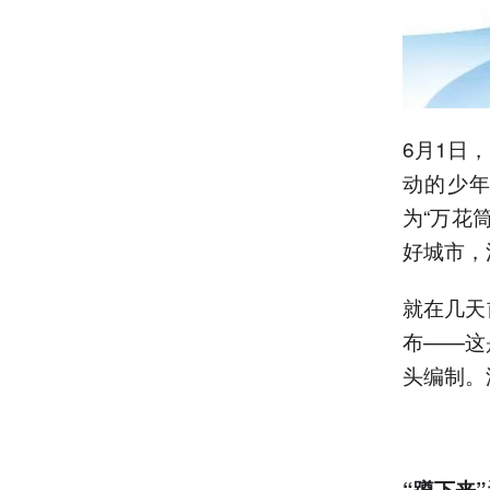
6月1日
动的少
为“万花
好城市，
就在几天
布——这
头编制。
“蹲下来