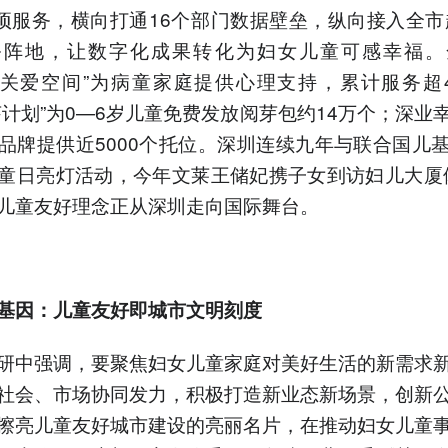
9项服务，横向打通16个部门数据壁垒，纵向接入全市超
务阵地，让数字化成果转化为妇女儿童可感幸福。
are关爱空间”为病童家庭提供心理支持，累计服务超
芽计划”为0—6岁儿童免费发放阅芽包约14万个；深业
品牌提供近5000个托位。深圳连续九年与联合国儿
童日亮灯活动，今年文莱王储妃携子女到访妇儿大厦
儿童友好理念正从深圳走向国际舞台。
基因：儿童友好即城市文明刻度
研中强调，要聚焦妇女儿童家庭对美好生活的新需求
社会、市场协同发力，积极打造新业态新场景，创新
擦亮儿童友好城市建设的亮丽名片，在推动妇女儿童