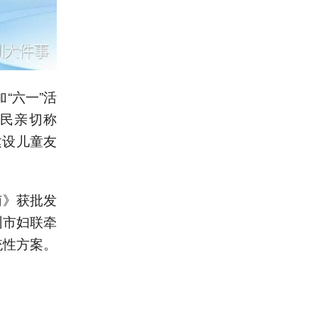
“六一”活
民亲切称
建设儿童友
南》获批发
圳市妇联牵
统性方案。