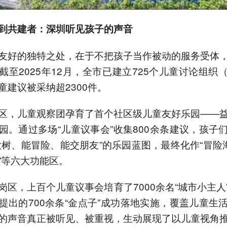
到共建者：深圳听见孩子的声音
友好的独特之处，在于不把孩子当作被动的服务受体
截至2025年12月，全市已建立725个儿童讨论组织
童建议被采纳超2300件。
区，儿童观察团孕育了首个社区级儿童友好乐园——
园。通过多场“儿童议事会”收集800余条建议，孩子
大树、能冒险、能交朋友”的乐园蓝图，最终化作“冒险海
”等六大功能区。
岗区，上百个儿童议事会培育了7000余名“城市小主人
提出的700余条“金点子”成功落地实施，覆盖儿童生
的声音真正被听见、被重视，生动展现了以儿童视角