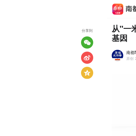
从"一
分享到
基因
南都
原创