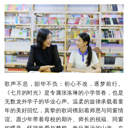
歌声不息，韶华不负；初心不改，逐梦前行。
《七月的时光》是专属张洛琳的小学答卷，也是
无数龙外学子的毕业心声。温柔的旋律承载着童
年的美好回忆，真挚的歌词镌刻着师恩与同窗情
谊。愿少年带着母校的期许、师长的祝福、同窗
的暖意，怀揣热爱与梦想，奔赴更远的山海，在