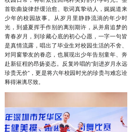
首歌曲旋律舒缓治愈、歌词真挚动人，娓娓道来
少年的校园故事。从岁月里静静流淌的年少时
光，到盛夏挥手作别的离别期许，从并肩追梦的
青春岁月，到珍藏心底的初心心愿，一字一句皆
是真情流露，唱出了毕业生对校园生活的不舍、
对同窗挚友的眷恋，也展现出少年告别童年、奔
赴新征程的昂扬姿态。反复吟唱的“刻进岁月永远
珍贵无价”，更是将六年校园时光的珍贵与难忘诠
释得淋漓尽致。