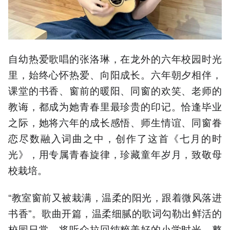
自幼热爱歌唱的张洛琳，在龙外的六年校园时光
里，始终心怀热爱、向阳成长。六年朝夕相伴，
课堂的书香、窗前的暖阳、同窗的欢笑、老师的
教诲，都成为她青春里最珍贵的印记。恰逢毕业
之际，她将六年的成长感悟、师生情谊、同窗眷
恋尽数融入词曲之中，创作了这首《七月的时
光》，用专属青春旋律，珍藏童年岁月，致敬母
校栽培。
“教室窗前又被栽满，温柔的阳光，跟着微风落进
书香”。歌曲开篇，温柔细腻的歌词勾勒出鲜活的
校园日常，将听众拉回纯粹美好的小学时光。整