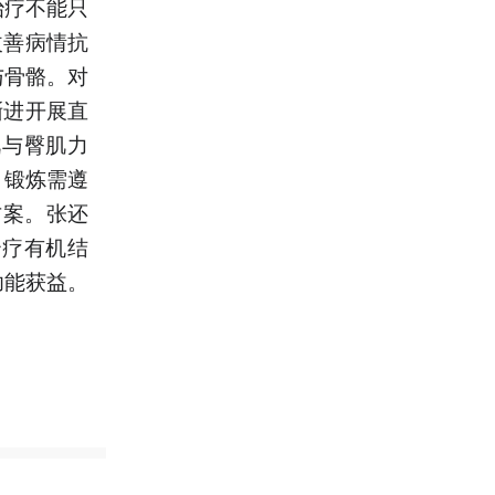
治疗不能只
改善病情抗
与骨骼。对
渐进开展直
肌与臀肌力
。锻炼需遵
方案。张还
治疗有机结
功能获益。