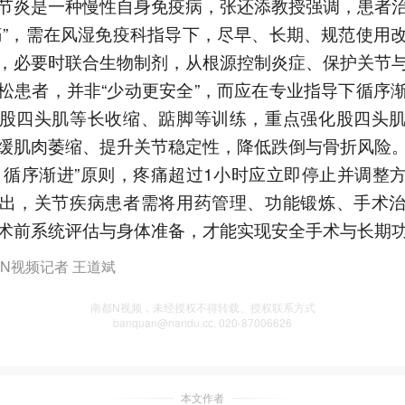
节炎是一种慢性自身免疫病，张还添教授强调，患者
痛”，需在风湿免疫科指导下，尽早、长期、规范使用
，必要时联合生物制剂，从根源控制炎症、保护关节
松患者，并非“少动更安全”，而应在专业指导下循序
股四头肌等长收缩、踮脚等训练，重点强化股四头
缓肌肉萎缩、提升关节稳定性，降低跌倒与骨折风险
、循序渐进”原则，疼痛超过1小时应立即停止并调整
出，关节疾病患者需将用药管理、功能锻炼、手术
术前系统评估与身体准备，才能实现安全手术与长期
N视频记者 王道斌
南都N视频，未经授权不得转载、授权联系方式
banquan@nandu.cc. 020-87006626
本文作者