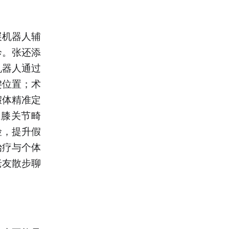
展机器人辅
诊。张还添
机器人通过
键位置；术
假体精准定
正膝关节畸
险，提升假
治疗与个体
老友散步聊