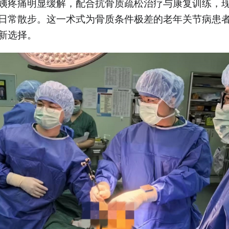
姨疼痛明显缓解，配合抗骨质疏松治疗与康复训练，
4.术后配合抗骨质疏松治疗
日常散步。这一术式为骨质条件极差的老年关节病患
显著改善患者生活质量
新选择。
5.专家强调类风湿需规范用
药+科学锻炼
以上内容由AI大模型生成，仅供
参考