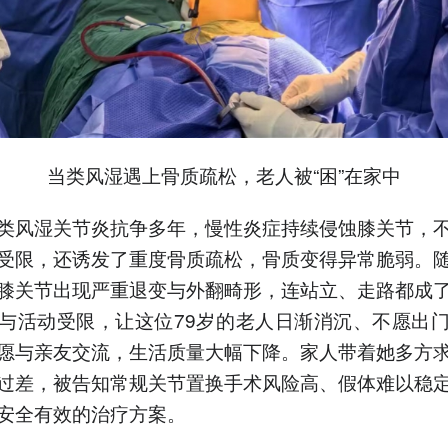
当类风湿遇上骨质疏松，老人被“困”在家中
类风湿关节炎抗争多年，慢性炎症持续侵蚀膝关节，
受限，还诱发了重度骨质疏松，骨质变得异常脆弱。
膝关节出现严重退变与外翻畸形，连站立、走路都成
与活动受限，让这位79岁的老人日渐消沉、不愿出
愿与亲友交流，生活质量大幅下降。家人带着她多方
过差，被告知常规关节置换手术风险高、假体难以稳
安全有效的治疗方案。