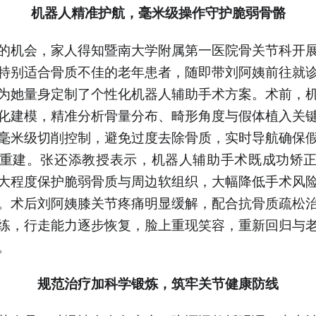
机器人精准护航，毫米级操作守护脆弱骨骼
的机会，家人得知暨南大学附属第一医院骨关节科开
特别适合骨质不佳的老年患者，随即带刘阿姨前往就
为她量身定制了个性化机器人辅助手术方案。术前，
化建模，精准分析骨量分布、畸形角度与假体植入关
毫米级切削控制，避免过度去除骨质，实时导航确保
重建。张还添教授表示，机器人辅助手术既成功矫
大程度保护脆弱骨质与周边软组织，大幅降低手术风
。术后刘阿姨膝关节疼痛明显缓解，配合抗骨质疏松
练，行走能力逐步恢复，脸上重现笑容，重新回归与
。
规范治疗加科学锻炼，筑牢关节健康防线