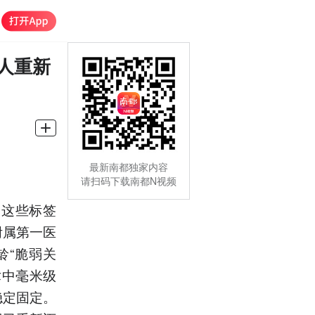
人重新
最新南都独家内容
请扫码下载南都N视频
当这些标签
附属第一医
龄“脆弱关
术中毫米级
稳定固定。