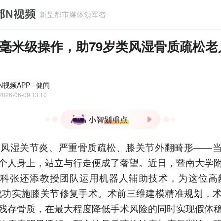
毫米级操作，助79岁类风湿骨质疏松老
视频APP · 健闻
2026-06-09 13:10
1.79岁类风湿关节炎患者成
类风湿关节炎、严重骨质疏松、膝关节外翻畸形——
功接受机器人辅助膝关节修
复手术
个人身上，站立与行走便成了奢望。近日，暨南大学
2.术前三维建模+毫米级切
科张还添教授团队运用机器人辅助技术，为这位高
削技术降低高风险患者手术
成功实施膝关节修复手术。术前三维建模精准规划，
难度
残存骨质，在最大程度降低手术风险的同时实现假体
3.机器人技术实现畸形矫正
与骨质保护双重目标