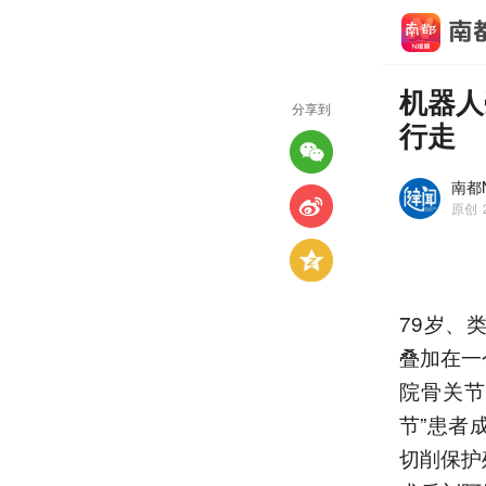
机器人
分享到
行走
南都N
原创
79岁、
叠加在一
院骨关节
节”患者
切削保护