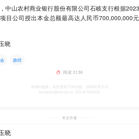
，中山农村商业银行股份有限公司石岐支行根据202
项目公司授出本金总额最高达人民币700,000,000
玉晓
会
政经
阅读
3136
南都N视频，未经授权不得转载、授权联系方式
banquan@nandu.cc. 020-87006626
本文作者
玉晓