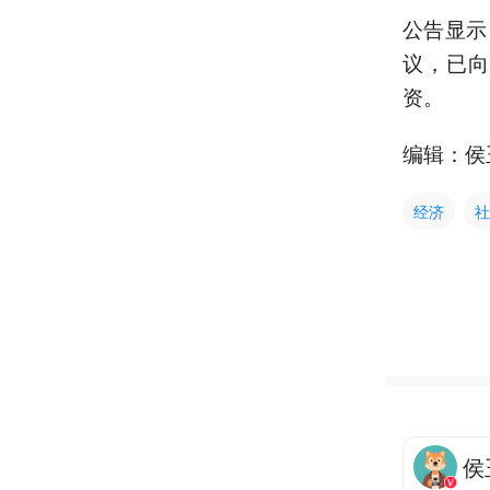
公告显示
议，已向
资。
编辑：侯
经济
社
侯